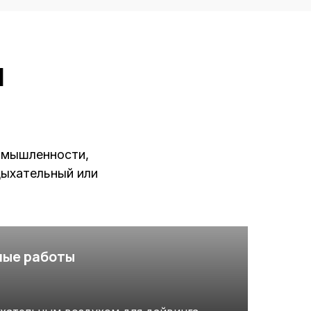
я
омышленности,
дыхательный или
ные работы