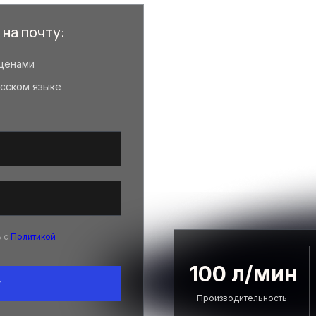
 на почту:
ценами
усском языке
ь с
Политикой
100 л/мин
у
Производительность