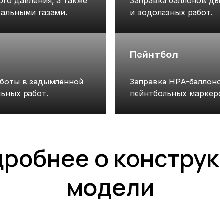
го давления, а также
Заправка баллонов д
ральными газами.
и водолазных работ.
Пейнтбол
аботы в задымлённой
Заправка HPA-баллоно
ьных работ.
пейнтбольных маркер
робнее о констру
модели