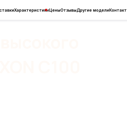
ставки
Характеристики
Цены
Отзывы
Другие модели
Контак
 высокого
UXON C100
тров в минуту, давление до 300
днофазный, трёхфазный
ебованных моделей
 давления в России.