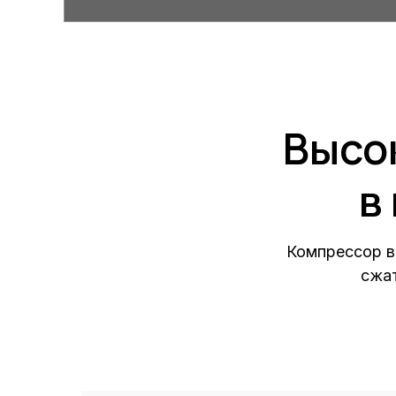
Высо
в
Компрессор в
сжат