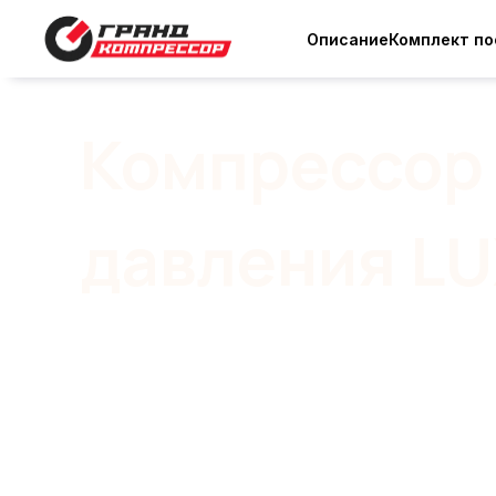
Описание
Комплект по
Компрессор
давления L
Мощь в компактном корпусе: 100 ли
бар и три варианта исполнения — о
и бензиновый. Одна из самых востр
портативных компрессоров высокого