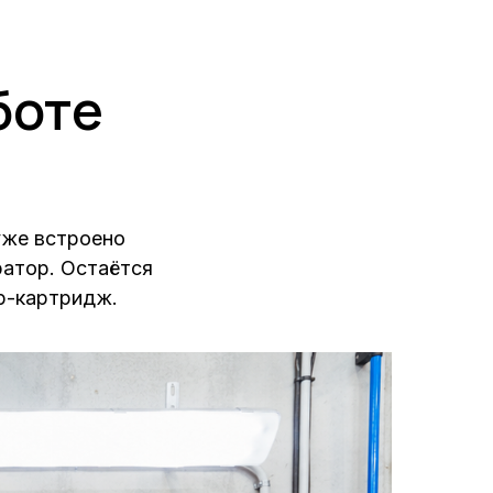
боте
уже встроено
ратор. Остаётся
тр-картридж.