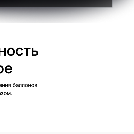
ность
ре
ения баллонов
азом.