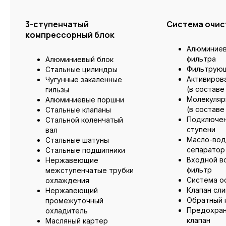
3-ступенчатый
Система очис
компрессорный блок
Алюминиев
фильтра
Алюминиевый блок
Фильтрую
Стальные цилиндры
Активиров
Чугунные закаленные
(в составе
гильзы
Молекуляр
Алюминиевые поршни
(в составе
Стальные клапаны
Подключен
Стальной коленчатый
ступени
вал
Масло-вод
Стальные шатуны
сепаратор
Стальные подшипники
Входной в
Нержавеющие
фильтр
межступенчатые трубки
Система о
охлаждения
Клапан сл
Нержавеющий
Обратный 
промежуточный
Предохран
охладитель
клапан
Масляный картер