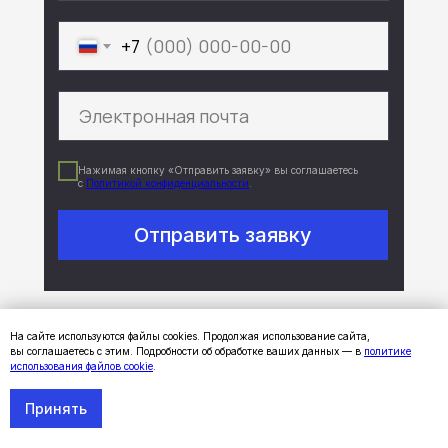
+7
Нажимая кнопку «Отправить заявку» вы соглашаетесь
с
Политикой конфиденциальности
.
Отправить заявку
Наш специалист обязательно
На сайте используются файлы cookies. Продолжая использование сайта,
перезвонит вам, ответит на вопросы,
вы соглашаетесь с этим. Подробности об обработке ваших данных — в
политике
использования файлов cookie
.
сформирует коммерческое
предложение и счет, сообщит о наличии
Принять
и сроках доставки.
Если вы оставили заявку в нерабочее