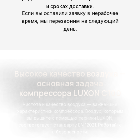
и сроках доставки.
Если вы оставили заявку в нерабочее
время, мы перезвоним на следующий
день.
Высокое качество воздуха —
основная задача
компрессора LUXON C100
Чистота и качество воздуха — важнейшие
характеристики компрессора. Воздух, которым
вы дышите с помощью техники LUXON,
соответствует стандарту EN 12021. Работайте
в безопасности.