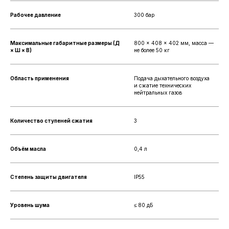
Рабочее давление
300 бар
Максимальные габаритные размеры (Д
800 × 408 × 402 мм, масса —
× Ш × В)
не более 50 кг
Область применения
Подача дыхательного воздуха
и сжатие технических
нейтральных газов
Количество ступеней сжатия
3
Объём масла
0,4 л
Степень защиты двигателя
IP55
Уровень шума
≤ 80 дБ