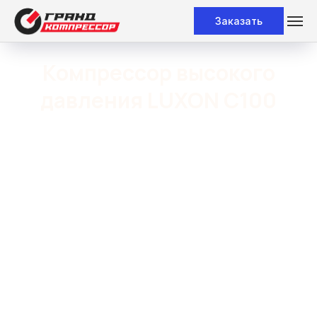
Заказать
Компрессор высокого
давления LUXON C100
Мощь в компактном корпусе: 100 литров
в минуту, давление до 300 бар и три варианта
исполнения — однофазный, трёхфазный
и бензиновый. Одна из самых востребованных
моделей портативных компрессоров высокого
давления в России.